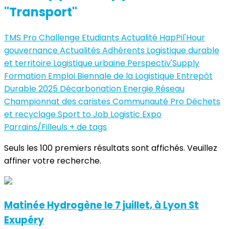
"Transport"
TMS Pro
Challenge Etudiants
Actualité
HapPil'Hour
gouvernance
Actualités Adhérents
Logistique durable
et territoire
Logistique urbaine
Perspectiv'Supply
Formation
Emploi
Biennale de la Logistique
Entrepôt
Durable 2025
Décarbonation
Energie
Réseau
Championnat des caristes
Communauté Pro
Déchets
et recyclage
Sport to Job
Logistic Expo
Parrains/Filleuls
+ de tags
Seuls les 100 premiers résultats sont affichés. Veuillez
affiner votre recherche.
Matinée Hydrogène le 7 juillet, à Lyon St
Exupéry