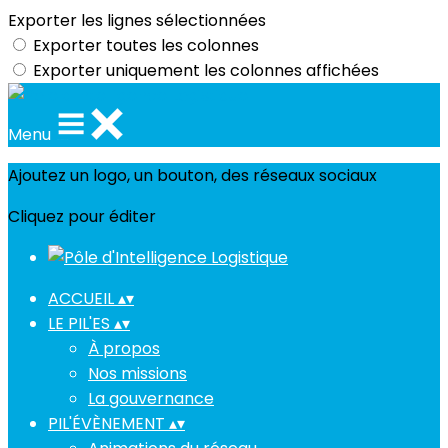
Exporter les lignes sélectionnées
Exporter toutes les colonnes
Exporter uniquement les colonnes affichées
Menu
Ajoutez un logo, un bouton, des réseaux sociaux
Cliquez pour éditer
ACCUEIL
▴
▾
LE PIL'ES
▴
▾
À propos
Nos missions
La gouvernance
PIL'ÉVÈNEMENT
▴
▾