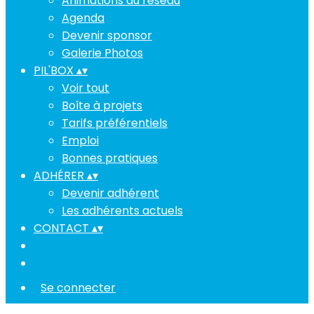
Animations du réseau
Agenda
Devenir sponsor
Galerie Photos
PIL'BOX
▴
▾
Voir tout
Boîte à projets
Tarifs préférentiels
Emploi
Bonnes pratiques
ADHÉRER
▴
▾
Devenir adhérent
Les adhérents actuels
CONTACT
▴
▾
Se connecter