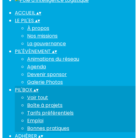
ACCUEIL
▴
▾
LE PIL'ES
▴
▾
À propos
Nos missions
La gouvernance
PIL'ÉVÈNEMENT
▴
▾
Animations du réseau
Agenda
Devenir sponsor
Galerie Photos
PIL'BOX
▴
▾
Voir tout
Boîte à projets
Tarifs préférentiels
Emploi
Bonnes pratiques
ADHÉRER
▴
▾