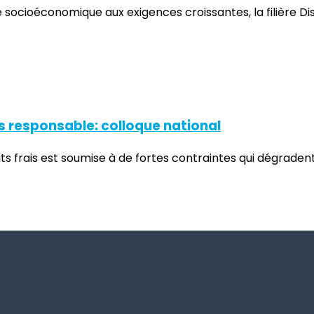
xte socioéconomique aux exigences croissantes, la filière 
 responsable: colloque national
roduits frais est soumise à de fortes contraintes qui dégra