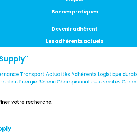
Bonnes pratiques
Devenir adhérent
Les adhérents actuels
'Supply"
ernance
Transport
Actualités Adhérents
Logistique durab
onation
Energie
Réseau
Championnat des caristes
Comm
ffiner votre recherche.
pply