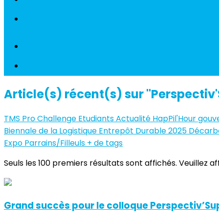
Article(s) récent(s) sur "Perspectiv
TMS Pro
Challenge Etudiants
Actualité
HapPil'Hour
gouv
Biennale de la Logistique
Entrepôt Durable 2025
Décarb
Expo
Parrains/Filleuls
+ de tags
Seuls les 100 premiers résultats sont affichés. Veuillez a
Grand succès pour le colloque Perspectiv’Su