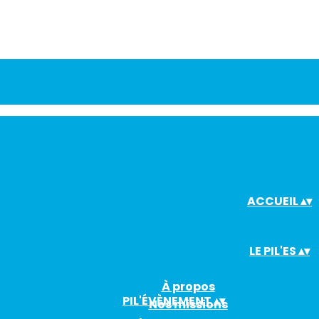
ACCUEIL
▴
▾
LE PIL'ES
▴
▾
À propos
PIL'ÉVÈNEMENT
▴
▾
Nos missions