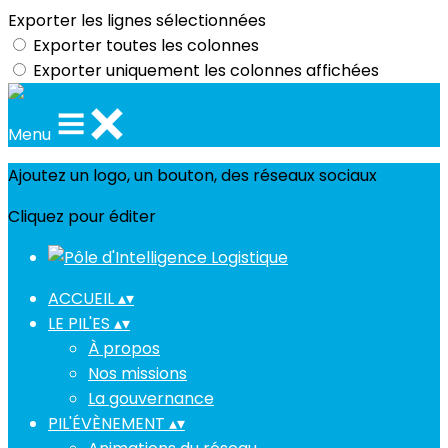
Exporter les lignes sélectionnées
Exporter toutes les colonnes
Exporter uniquement les colonnes affichées
Menu
Ajoutez un logo, un bouton, des réseaux sociaux
Cliquez pour éditer
ACCUEIL
▴
▾
LE PIL'ES
▴
▾
À propos
Nos missions
La gouvernance
PIL'ÉVÈNEMENT
▴
▾