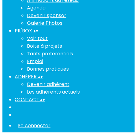
Animations du réseau
Agenda
Devenir sponsor
Galerie Photos
PIL'BOX
▴
▾
Voir tout
Boîte à projets
Tarifs préférentiels
Emploi
Bonnes pratiques
ADHÉRER
▴
▾
Devenir adhérent
Les adhérents actuels
CONTACT
▴
▾
Se connecter