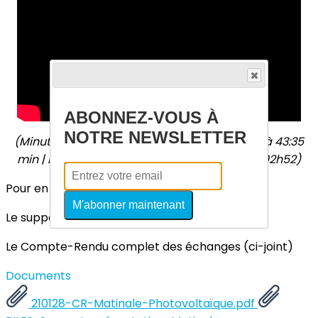
ABONNEZ-VOUS À
NOTRE NEWSLETTER
(Minutage par cas d’usages : Bâtiment neuf à 43:35
min | Bâtiment existant à 01h53 |Territoire à 02h52)
Pour en savoir plus, vous pouvez télécharger :
M'abonner maintenant
Le support diffusé lors de la Matinale (ci-joint)
Le Compte-Rendu complet des échanges (ci-joint)
Documents
210128-CR-Matinale-Photovoltaïque.pdf