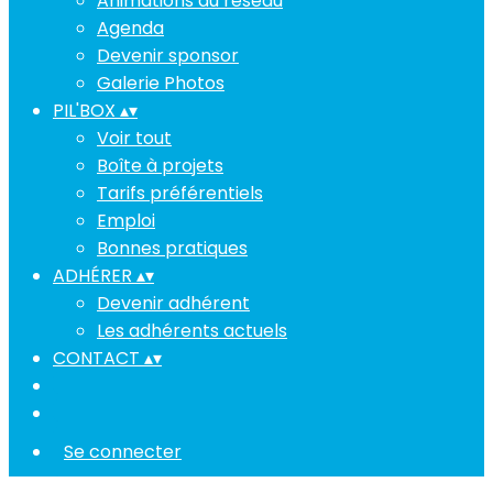
Animations du réseau
Agenda
Devenir sponsor
Galerie Photos
PIL'BOX
▴
▾
Voir tout
Boîte à projets
Tarifs préférentiels
Emploi
Bonnes pratiques
ADHÉRER
▴
▾
Devenir adhérent
Les adhérents actuels
CONTACT
▴
▾
Se connecter