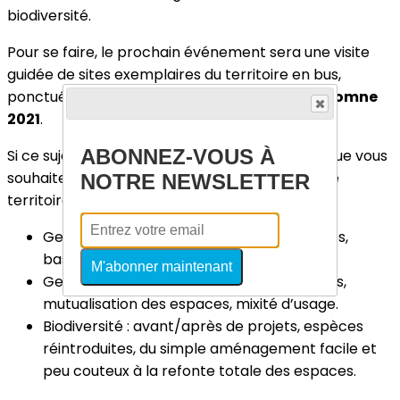
biodiversité.
Pour se faire, le prochain événement sera une visite
guidée de sites exemplaires du territoire en bus,
ponctuée de retours d’expériences,
d’ici l’automne
2021
.
ABONNEZ-VOUS À
Si ce sujet vous intéresse particulièrement et que vous
souhaitez valoriser une initiative présente sur le
NOTRE NEWSLETTER
territoire sur l’un des trois thèmes suivants :
Gestion de l’eau : bétons drainants, voieries,
bassin de rétention…
M'abonner maintenant
Gestion des sols : perméabilisation des sols,
mutualisation des espaces, mixité d’usage.
Biodiversité : avant/après de projets, espèces
réintroduites, du simple aménagement facile et
peu couteux à la refonte totale des espaces.