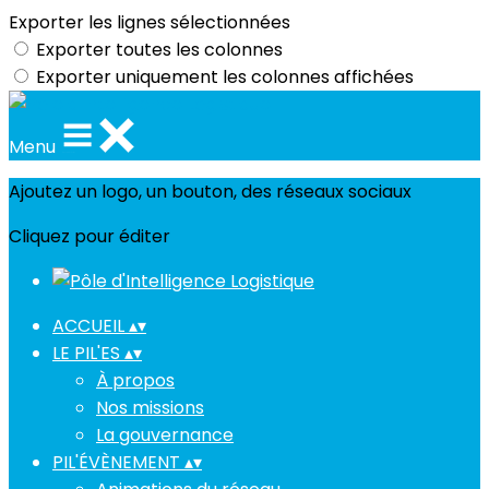
Exporter les lignes sélectionnées
Exporter toutes les colonnes
Exporter uniquement les colonnes affichées
Menu
Ajoutez un logo, un bouton, des réseaux sociaux
Cliquez pour éditer
ACCUEIL
▴
▾
LE PIL'ES
▴
▾
À propos
Nos missions
La gouvernance
PIL'ÉVÈNEMENT
▴
▾