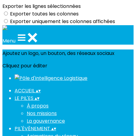
Exporter les lignes sélectionnées
Exporter toutes les colonnes
Exporter uniquement les colonnes affichées
Menu
Ajoutez un logo, un bouton, des réseaux sociaux
Cliquez pour éditer
ACCUEIL
▴
▾
LE PIL'ES
▴
▾
À propos
Nos missions
La gouvernance
PIL'ÉVÈNEMENT
▴
▾