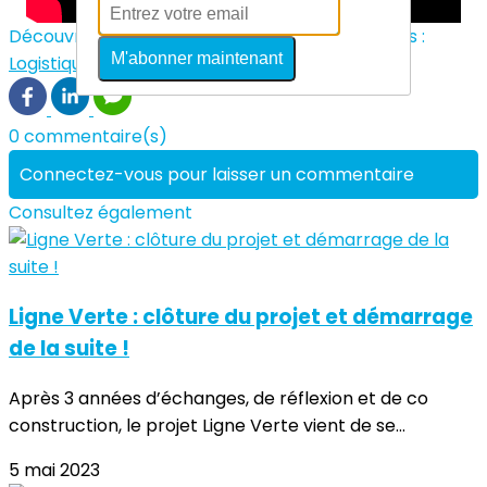
Découvrez davantage d'articles sur ces thèmes :
M'abonner maintenant
Logistique durable et territoire
0 commentaire(s)
Connectez-vous pour laisser un commentaire
Consultez également
Ligne Verte : clôture du projet et démarrage
de la suite !
Après 3 années d’échanges, de réflexion et de co
construction, le projet Ligne Verte vient de se...
5 mai 2023