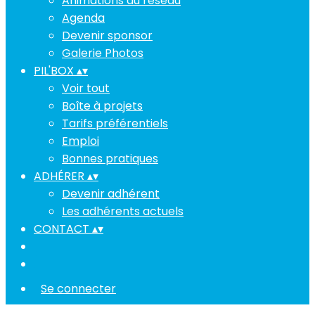
Animations du réseau
Agenda
Devenir sponsor
Galerie Photos
PIL'BOX
▴
▾
Voir tout
Boîte à projets
Tarifs préférentiels
Emploi
Bonnes pratiques
ADHÉRER
▴
▾
Devenir adhérent
Les adhérents actuels
CONTACT
▴
▾
Se connecter