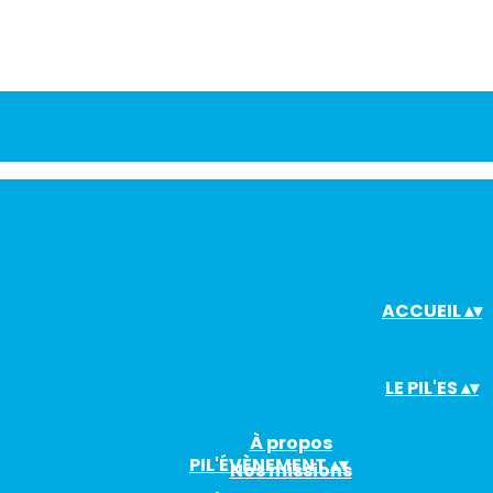
ACCUEIL
▴
▾
LE PIL'ES
▴
▾
À propos
PIL'ÉVÈNEMENT
▴
▾
Nos missions