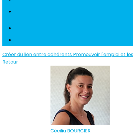
Créer du lien entre adhérents
Promouvoir l'emploi et le
Retour
Cécilia BOURCIER