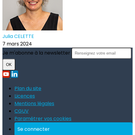
Julia CELETTE
7 mars 2024
Je m'abonne à la newsletter
OK
Plan du site
Licences
Mentions légales
CGUV
Paramétrer vos cookies
Se connecter