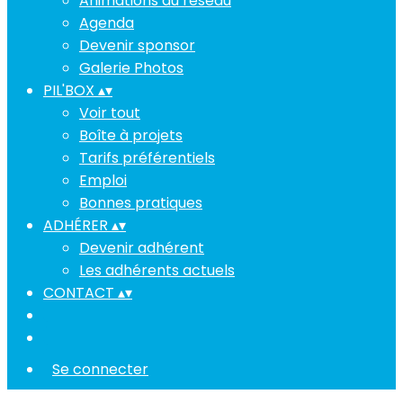
Animations du réseau
Agenda
Devenir sponsor
Galerie Photos
PIL'BOX
▴
▾
Voir tout
Boîte à projets
Tarifs préférentiels
Emploi
Bonnes pratiques
ADHÉRER
▴
▾
Devenir adhérent
Les adhérents actuels
CONTACT
▴
▾
Se connecter