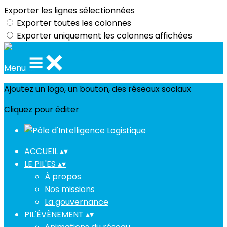
Exporter les lignes sélectionnées
Exporter toutes les colonnes
Exporter uniquement les colonnes affichées
Menu
Ajoutez un logo, un bouton, des réseaux sociaux
Cliquez pour éditer
ACCUEIL
▴
▾
LE PIL'ES
▴
▾
À propos
Nos missions
La gouvernance
PIL'ÉVÈNEMENT
▴
▾