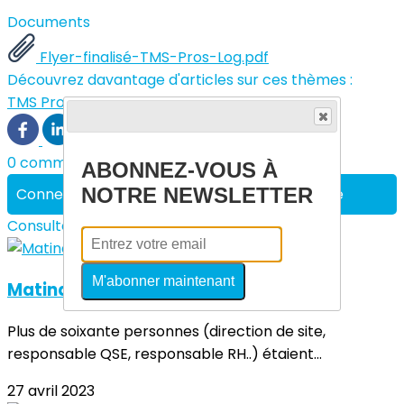
Documents
Flyer-finalisé-TMS-Pros-Log.pdf
Découvrez davantage d'articles sur ces thèmes :
TMS Pro
0 commentaire(s)
ABONNEZ-VOUS À
NOTRE NEWSLETTER
Connectez-vous pour laisser un commentaire
Consultez également
M'abonner maintenant
Matinale de la prévention #4
Plus de soixante personnes (direction de site,
responsable QSE, responsable RH..) étaient...
27 avril 2023