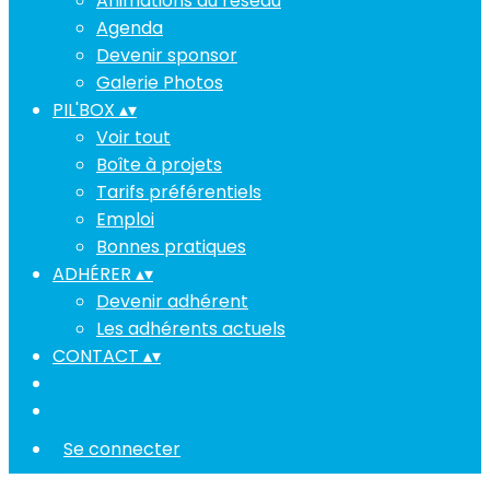
Animations du réseau
Agenda
Devenir sponsor
Galerie Photos
PIL'BOX
▴
▾
Voir tout
Boîte à projets
Tarifs préférentiels
Emploi
Bonnes pratiques
ADHÉRER
▴
▾
Devenir adhérent
Les adhérents actuels
CONTACT
▴
▾
Se connecter