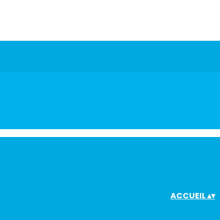
ACCUEIL
▴
▾