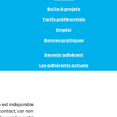
Boîte à projets
Tarifs préférentiels
Emploi
Bonnes pratiques
Devenir adhérent
Les adhérents actuels
 est indisponible
contact, car non