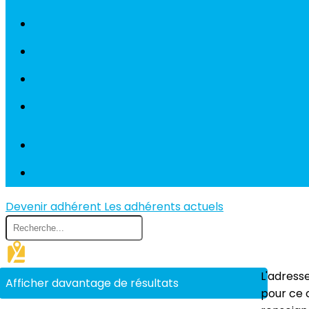
Devenir adhérent
Les adhérents actuels
L'adresse
Afficher davantage de résultats
pour ce 