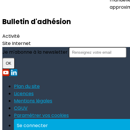
approxim
Bulletin d'adhésion
Activité
Site Internet
Je m'abonne à la newsletter
OK
Plan du site
Licences
Mentions légales
CGUV
Paramétrer vos cookies
Se connecter