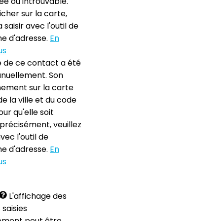
ée ou introuvable.
ficher sur la carte,
a saisir avec l'outil de
e d'adresse.
En
us
e de ce contact a été
anuellement. Son
nement sur la carte
 la ville et du code
our qu'elle soit
 précisément, veuillez
avec l'outil de
e d'adresse.
En
us
L'affichage des
 saisies
ement peut être