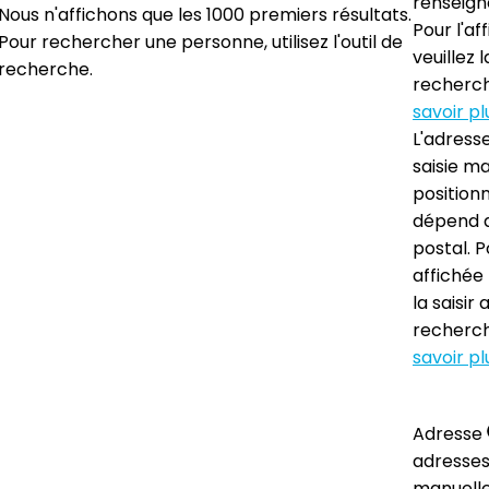
renseign
Nous n'affichons que les 1000 premiers résultats.
Pour l'af
Pour rechercher une personne, utilisez l'outil de
veuillez l
recherche.
recherch
savoir pl
L'adress
saisie m
position
dépend de
postal. P
affichée
la saisir 
recherch
savoir pl
Adresse
adresses
manuell