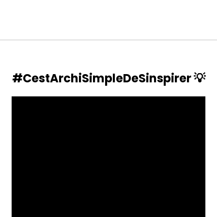
#CestArchiSimpleDeSinspirer
💡