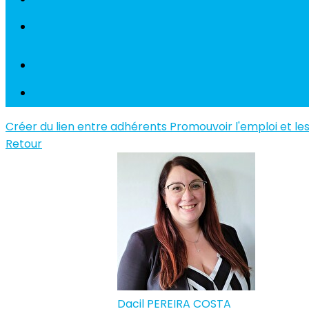
Créer du lien entre adhérents
Promouvoir l'emploi et le
Retour
Dacil PEREIRA COSTA