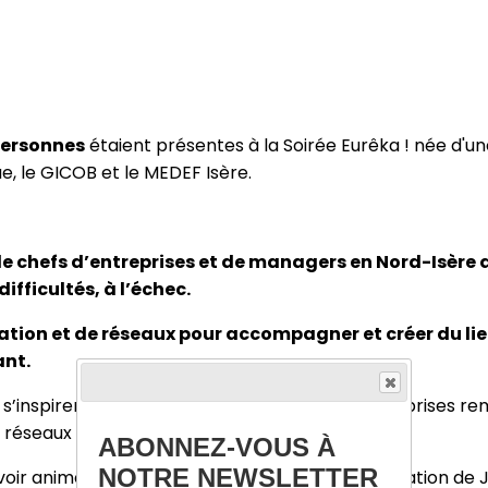
personnes
étaient présentes à la Soirée Eurêka ! née d'un
ue, le GICOB et le MEDEF Isère.
e chefs d’entreprises et de managers en Nord-Isère q
ifficultés, à l’échec.
ration et de réseaux pour accompagner et créer du lie
ant.
de s’inspirer de témoignages, de parcours d’entreprises 
éseaux et de pouvoir les solliciter par la suite.
ABONNEZ-VOUS À
NOTRE NEWSLETTER
voir animé
deux tables rondes
avec la participation de 