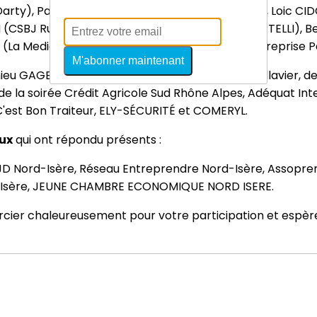
ty), Patricia MAVIGNIER (Thermador Groupe), Loic CIDO
(CSBJ Rugby ), Caroline Portelli (Entreprise PORTELLI)
É (La Mediosphère), Véronique CROUIGNEAU (Entreprise P
M'abonner maintenant
u GAGET Maire de la Ville de Saint-Quentin-Fallavier, de 
de la soirée Crédit Agricole Sud Rhône Alpes, Adéquat I
C'est Bon Traiteur, ELY-SÉCURITÉ et COMERYL.
aux
qui ont répondu présents :
D Nord-Isère, Réseau Entreprendre Nord-Isère, Assoprene
Nord Isère, JEUNE CHAMBRE ECONOMIQUE NORD ISERE.
ercier chaleureusement pour votre participation et espè