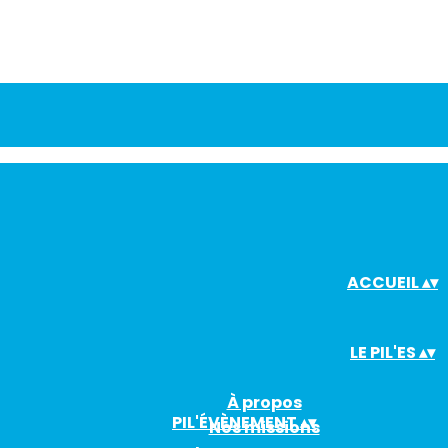
ACCUEIL
▴
▾
LE PIL'ES
▴
▾
À propos
PIL'ÉVÈNEMENT
▴
▾
Nos missions