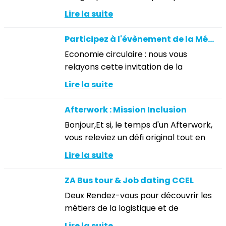
bientôt !Profitez de ce temps pour
Lire la suite
vous ressourcer en famille, entre amis,
pour nous revenir en pleine...
Participez à l'évènement de la Métropole de Lyon le 16 septembre 2026
Economie circulaire : nous vous
relayons cette invitation de la
Métropole de Lyon, pour découvrir des
Lire la suite
solutions concrètes et échanger avec
des acteurs et industriels du...
Afterwork : Mission Inclusion
Bonjour,Et si, le temps d'un Afterwork,
vous releviez un défi original tout en
échangeant autour d'un sujet qui nous
Lire la suite
rassemble : l'inclusion des personnes
en situation de...
ZA Bus tour & Job dating CCEL
Deux Rendez-vous pour découvrir les
métiers de la logistique et de
l’industrie et rencontrer les
Lire la suite