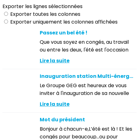
Exporter les lignes sélectionnées
Exporter toutes les colonnes
Exporter uniquement les colonnes affichées
Passez un bel été !
Que vous soyez en congés, au travail
ou entre les deux, l'été est l'occasion
de lever un peu le pied et de
Lire la suite
recharger les batteries avant une
nouvelle saison pleine de projets,...
Inauguration station Multi-énergie : Bourgouin-Jallieu
Le Groupe GEG est heureux de vous
inviter à l'inauguration de sa nouvelle
station multi énergies à Bourgoin-
Lire la suite
Jallieu :le jeudi 1er octobre 2026 à
partir de 11h.À l'issue des...
Mot du président
Bonjour à chacun-e,L’été est là ! Et les
congés pour beaucoup…ou pour